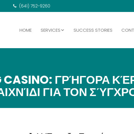
(641) 752-9260
HOME
SERVICES
SUCCESS STORIES
CON
G CASINO: ΓΡΉΓΟΡΑ ΚΈ
ΙΧΝΊΔΙ ΓΙΑ ΤΟΝ ΣΎΓΧ