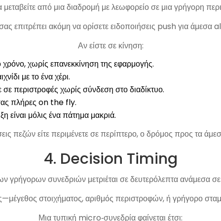
α μεταβείτε από μια διαδρομή με λεωφορείο σε μια γρήγορη περ
ας επιτρέπει ακόμη να ορίσετε ειδοποιήσεις push για άμεσα a
Αν είστε σε κίνηση:
 χρόνο, χωρίς επανεκκίνηση της εφαρμογής.
χνίδι με το ένα χέρι.
ε σε περιστροφές χωρίς σύνδεση στο διαδίκτυο.
ας πλήρες on the fly.
η είναι μόλις ένα πάτημα μακριά.
άσεις πεζών είτε περιμένετε σε περίπτερο, ο δρόμος προς τα άμε
4. Decision Timing
ν γρήγορων συνεδριών μετριέται σε δευτερόλεπτα ανάμεσα σε
—μέγεθος στοιχήματος, αριθμός περιστροφών, ή γρήγορο σταμά
Μια τυπική micro‑συνεδρία φαίνεται έτσι: