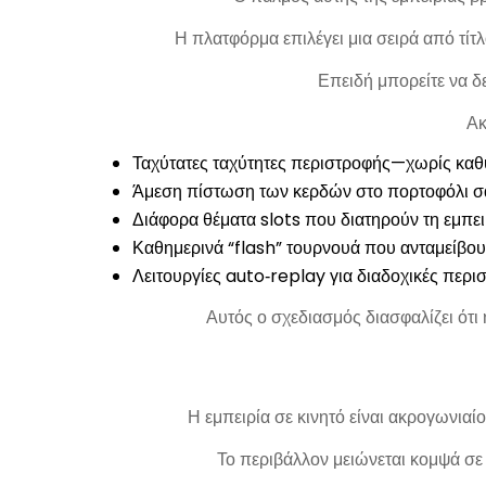
Η πλατφόρμα επιλέγει μια σειρά από τί
Επειδή μπορείτε να δ
Ακ
Ταχύτατες ταχύτητες περιστροφής—χωρίς καθ
Άμεση πίστωση των κερδών στο πορτοφόλι σ
Διάφορα θέματα slots που διατηρούν τη εμπει
Καθημερινά “flash” τουρνουά που ανταμείβουν
Λειτουργίες auto‑replay για διαδοχικές περισ
Αυτός ο σχεδιασμός διασφαλίζει ότι
Η εμπειρία σε κινητό είναι ακρογωνιαί
Το περιβάλλον μειώνεται κομψά σε