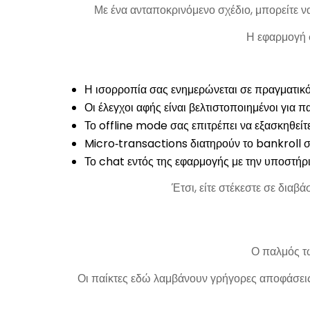
Με ένα ανταποκρινόμενο σχέδιο, μπορείτε ν
Η εφαρμογή σ
Η ισορροπία σας ενημερώνεται σε πραγματικό
Οι έλεγχοι αφής είναι βελτιστοποιημένοι για παι
Το offline mode σας επιτρέπει να εξασκηθείτ
Micro‑transactions διατηρούν το bankroll σ
Το chat εντός της εφαρμογής με την υποστήριξ
Έτσι, είτε στέκεστε σε διαβ
Ο παλμός τω
Οι παίκτες εδώ λαμβάνουν γρήγορες αποφάσεις