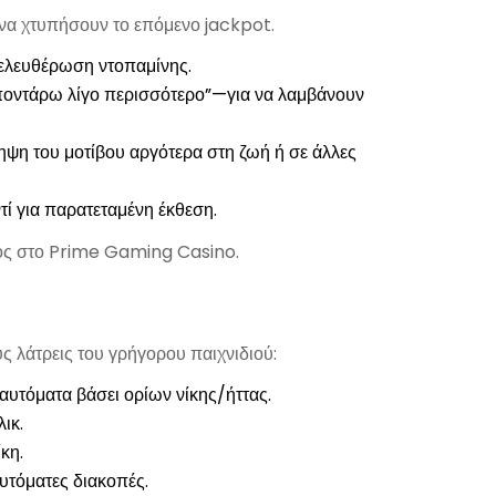
 να χτυπήσουν το επόμενο jackpot.
πελευθέρωση ντοπαμίνης.
 ποντάρω λίγο περισσότερο”—για να λαμβάνουν
ψη του μοτίβου αργότερα στη ζωή ή σε άλλες
τί για παρατεταμένη έκθεση.
δος στο Prime Gaming Casino.
 λάτρεις του γρήγορου παιχνιδιού:
υτόματα βάσει ορίων νίκης/ήττας.
ικ.
κη.
υτόματες διακοπές.