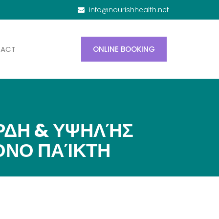
info@nourishhealth.net
TACT
ONLINE BOOKING
ΡΔΗ & ΥΨΗΛΉΣ
ΡΟΝΟ ΠΑΊΚΤΗ