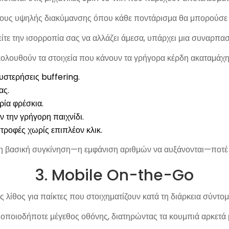
τλους υψηλής διακύμανσης όπου κάθε ποντάρισμα θα μπορούσε
είτε την ισορροπία σας να αλλάζει άμεσα, υπάρχει μια συναρπασ
ολουθούν τα στοιχεία που κάνουν τα γρήγορα κέρδη ακαταμάχη
υστερήσεις buffering.
ας.
ρία φρέσκια.
 την γρήγορη παιχνίδι.
τροφές χωρίς επιπλέον κλικ.
 η βασική συγκίνηση—η εμφάνιση αριθμών να αυξάνονται—ποτέ 
3. Mobile On-the-Go
ος λίθος για παίκτες που στοιχηματίζουν κατά τη διάρκεια σύντ
 οποιοδήποτε μέγεθος οθόνης, διατηρώντας τα κουμπιά αρκετά μ