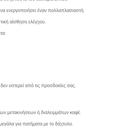
 να ενεργοποιήσει έναν πολλαπλασιαστή.
τική αίσθηση ελέγχου.
τα:
δεν υστερεί από τις προσδοκίες σας.
ομων μετακινήσεων ή διαλειμμάτων καφέ.
εγάλα για πατήματα με το δάχτυλο.