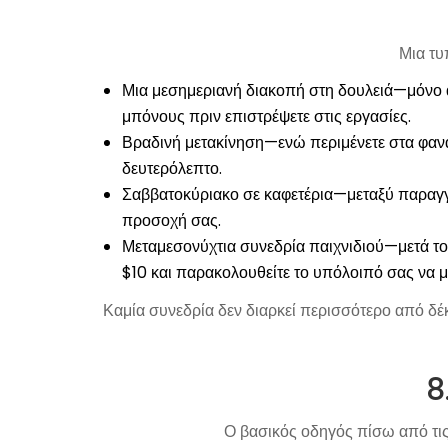
Μια τυ
Μια μεσημεριανή διακοπή στη δουλειά—μόνο αρ
μπόνους πριν επιστρέψετε στις εργασίες.
Βραδινή μετακίνηση—ενώ περιμένετε στα φανάρ
δευτερόλεπτο.
Σαββατοκύριακο σε καφετέρια—μεταξύ παραγγελ
προσοχή σας.
Μεταμεσονύχτια συνεδρία παιχνιδιού—μετά το 
$10 και παρακολουθείτε το υπόλοιπό σας να μ
Καμία συνεδρία δεν διαρκεί περισσότερο από δέκα
8
Ο βασικός οδηγός πίσω από τις