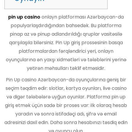
pin up casino
onlayn platforması Azərbaycan-da
populyarlaşdırdığından bahsedək. Bu platforma
pinap az və pinup adlandırıldığı qruplar vasitəsilə
qarşılaşıla bilərsiniz. Pin Up giriş prossesinin basqa
platformalardan fərqləndirici yeri, onlayn
oyunçularına ən yaxşı xidmətləri və tələblərini yerinə
yetirən məhsulları təklif etməsidir.
Pin Up casino Azərbaycan-da oyunçularına geniş bir
seçim təqdim edir: slotlar, kartya oyunları, live casino
və digər tələbələrə uyğun oyunlar. Platforma pin up
giriş etmək üçün sadə bir proses var: ilk olaraq hesab
yaradın və sonra istifadəçi adı, şifrə və email
adresinizi daxil edin. Daha sonra hesabınızı təsdiq edin
və oyunçu olun.