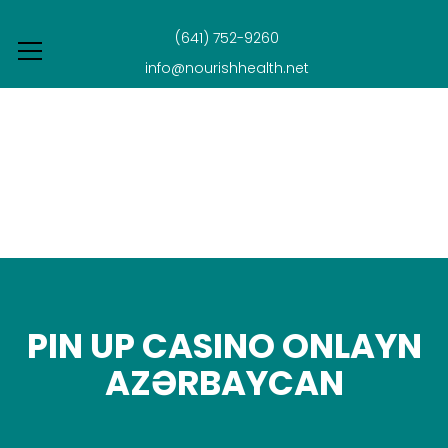
(641) 752-9260
info@nourishhealth.net
PIN UP CASINO ONLAYN
AZƏRBAYCAN