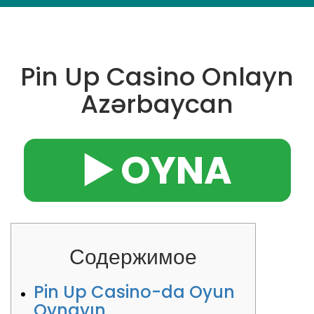
Pin Up Casino Onlayn
Azərbaycan
▶️ OYNA
Содержимое
Pin Up Casino-da Oyun
Oynayın