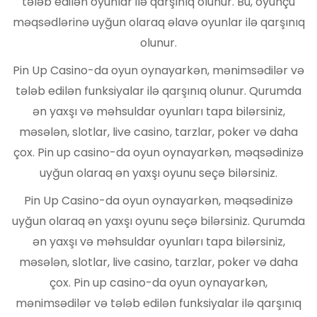
tələb edilən oyunlar ilə qarşınıq olunur. Bu, oyunçu
məqsədlərinə uyğun olaraq əlavə oyunlar ilə qarşınıq
olunur.
Pin Up Casino-da oyun oynayarkən, mənimsədilər və
tələb edilən funksiyalar ilə qarşınıq olunur. Qurumda
ən yaxşı və məhsuldar oyunları tapa bilərsiniz,
məsələn, slotlar, live casino, tarzlar, poker və daha
çox. Pin up casino-da oyun oynayarkən, məqsədinizə
uyğun olaraq ən yaxşı oyunu seçə bilərsiniz.
Pin Up Casino-da oyun oynayarkən, məqsədinizə
uyğun olaraq ən yaxşı oyunu seçə bilərsiniz. Qurumda
ən yaxşı və məhsuldar oyunları tapa bilərsiniz,
məsələn, slotlar, live casino, tarzlar, poker və daha
çox. Pin up casino-da oyun oynayarkən,
mənimsədilər və tələb edilən funksiyalar ilə qarşınıq