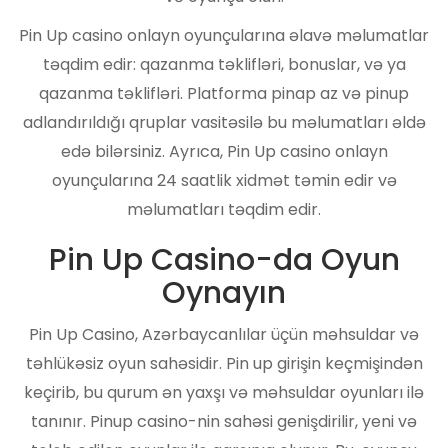
Pin Up casino onlayn oyunçularına əlavə məlumatlar
təqdim edir: qazanma təklifləri, bonuslar, və ya
qazanma təklifləri. Platforma pinap az və pinup
adlandırıldığı qruplar vasitəsilə bu məlumatları əldə
edə bilərsiniz. Ayrıca, Pin Up casino onlayn
oyunçularına 24 saatlik xidmət təmin edir və
məlumatları təqdim edir.
Pin Up Casino-da Oyun
Oynayın
Pin Up Casino, Azərbaycanlılar üçün məhsuldar və
təhlükəsiz oyun sahəsidir. Pin up girişin keçmişindən
keçirib, bu qurum ən yaxşı və məhsuldar oyunları ilə
tanınır. Pinup casino-nin sahəsi genişdirilir, yeni və