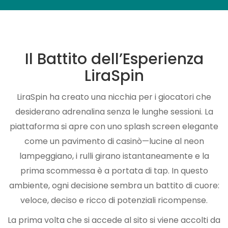
Il Battito dell’Esperienza
LiraSpin
LiraSpin ha creato una nicchia per i giocatori che
desiderano adrenalina senza le lunghe sessioni. La
piattaforma si apre con uno splash screen elegante
come un pavimento di casinò—lucine al neon
lampeggiano, i rulli girano istantaneamente e la
prima scommessa è a portata di tap. In questo
ambiente, ogni decisione sembra un battito di cuore:
veloce, deciso e ricco di potenziali ricompense.
La prima volta che si accede al sito si viene accolti da