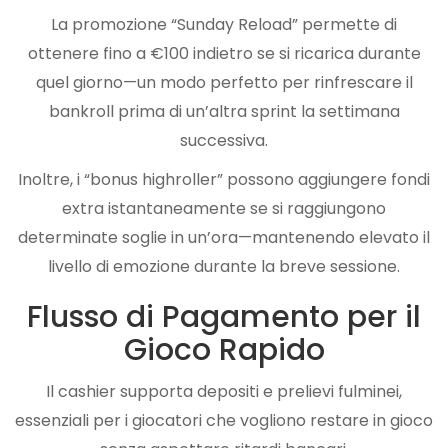
La promozione “Sunday Reload” permette di
ottenere fino a €100 indietro se si ricarica durante
quel giorno—un modo perfetto per rinfrescare il
bankroll prima di un’altra sprint la settimana
successiva.
Inoltre, i “bonus highroller” possono aggiungere fondi
extra istantaneamente se si raggiungono
determinate soglie in un’ora—mantenendo elevato il
livello di emozione durante la breve sessione.
Flusso di Pagamento per il
Gioco Rapido
Il cashier supporta depositi e prelievi fulminei,
essenziali per i giocatori che vogliono restare in gioco