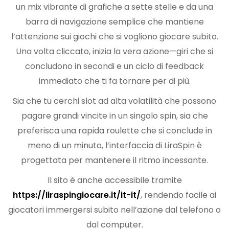
un mix vibrante di grafiche a sette stelle e da una
barra di navigazione semplice che mantiene
l’attenzione sui giochi che si vogliono giocare subito.
Una volta cliccato, inizia la vera azione—giri che si
concludono in secondi e un ciclo di feedback
immediato che ti fa tornare per di più.
Sia che tu cerchi slot ad alta volatilità che possono
pagare grandi vincite in un singolo spin, sia che
preferisca una rapida roulette che si conclude in
meno di un minuto, l’interfaccia di LiraSpin è
progettata per mantenere il ritmo incessante.
Il sito è anche accessibile tramite
https://liraspingiocare.it/it-it/
, rendendo facile ai
giocatori immergersi subito nell’azione dal telefono o
dal computer.