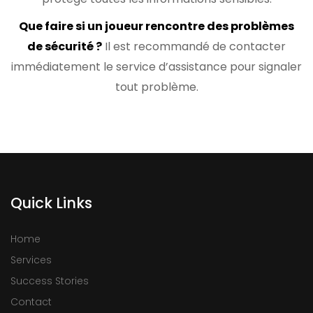
Que faire si un joueur rencontre des problèmes
de sécurité ?
Il est recommandé de contacter
immédiatement le service d’assistance pour signaler
tout problème.
Quick Links
Home
Services
Success Stories
Contact