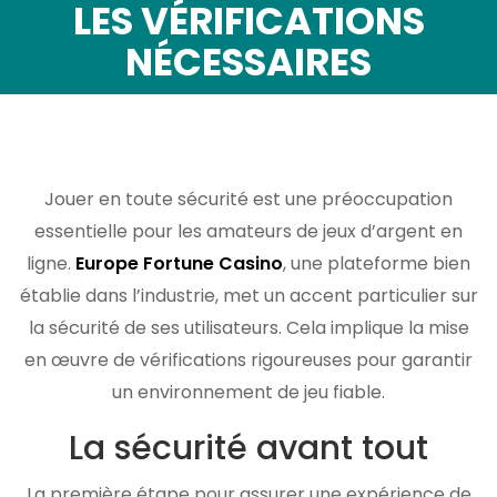
LES VÉRIFICATIONS
NÉCESSAIRES
Jouer en toute sécurité est une préoccupation
essentielle pour les amateurs de jeux d’argent en
ligne.
Europe Fortune Casino
, une plateforme bien
établie dans l’industrie, met un accent particulier sur
la sécurité de ses utilisateurs. Cela implique la mise
en œuvre de vérifications rigoureuses pour garantir
un environnement de jeu fiable.
La sécurité avant tout
La première étape pour assurer une expérience de