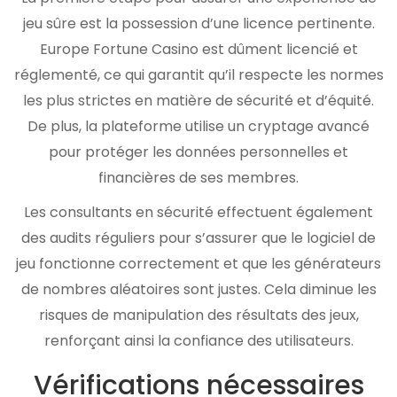
jeu sûre est la possession d’une licence pertinente.
Europe Fortune Casino est dûment licencié et
réglementé, ce qui garantit qu’il respecte les normes
les plus strictes en matière de sécurité et d’équité.
De plus, la plateforme utilise un cryptage avancé
pour protéger les données personnelles et
financières de ses membres.
Les consultants en sécurité effectuent également
des audits réguliers pour s’assurer que le logiciel de
jeu fonctionne correctement et que les générateurs
de nombres aléatoires sont justes. Cela diminue les
risques de manipulation des résultats des jeux,
renforçant ainsi la confiance des utilisateurs.
Vérifications nécessaires