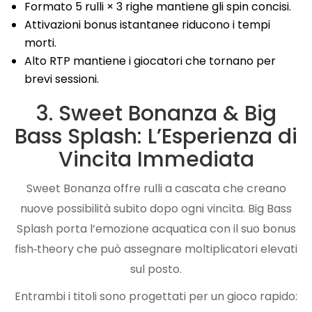
Formato 5 rulli × 3 righe mantiene gli spin concisi.
Attivazioni bonus istantanee riducono i tempi
morti.
Alto RTP mantiene i giocatori che tornano per
brevi sessioni.
3. Sweet Bonanza & Big
Bass Splash: L’Esperienza di
Vincita Immediata
Sweet Bonanza offre rulli a cascata che creano
nuove possibilità subito dopo ogni vincita. Big Bass
Splash porta l’emozione acquatica con il suo bonus
fish‑theory che può assegnare moltiplicatori elevati
sul posto.
Entrambi i titoli sono progettati per un gioco rapido: