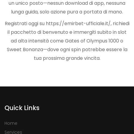
un unico posto—nessun download di app, nessuna
lunga guida, solo azione pura a portata di mano.
Registrati oggi su https://emirbet-ufficiale.it/, richiedi
il pacchetto di benvenuto e immergiti subito in slot
ad alta intensità come Gates of Olympus 1000 o
Sweet Bonanza—dove ogni spin potrebbe essere la
tua prossima grande vincita.
Quick Links
Home
Services