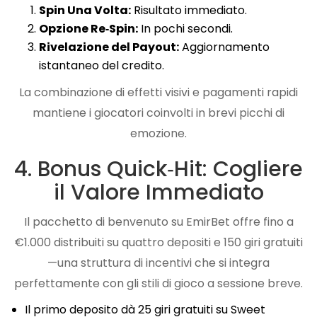
Spin Una Volta:
Risultato immediato.
Opzione Re‑Spin:
In pochi secondi.
Rivelazione del Payout:
Aggiornamento
istantaneo del credito.
La combinazione di effetti visivi e pagamenti rapidi
mantiene i giocatori coinvolti in brevi picchi di
emozione.
4. Bonus Quick‑Hit: Cogliere
il Valore Immediato
Il pacchetto di benvenuto su EmirBet offre fino a
€1.000 distribuiti su quattro depositi e 150 giri gratuiti
—una struttura di incentivi che si integra
perfettamente con gli stili di gioco a sessione breve.
Il primo deposito dà 25 giri gratuiti su Sweet