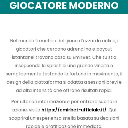
GIOCATORE MODERNO
Nel mondo frenetico del gioco d’azzardo online, i
giocatori che cercano adrenalina e payout
istantanei trovano casa su EmirBet. Che tu stia
inseguendo lo splash di una grande vincita o
semplicemente testando la fortuna in movimento, il
design della piattaforma si adatta a sessioni brevi e
ad alta intensità che offrono risultati rapidi.
Per ulteriori informazioni e per entrare subito in
azione, visita
https://emirbet-ufficiale.it/
. Qui
scoprirai un’esperienza snella basata su decisioni
rapide e gratificazione immediata.