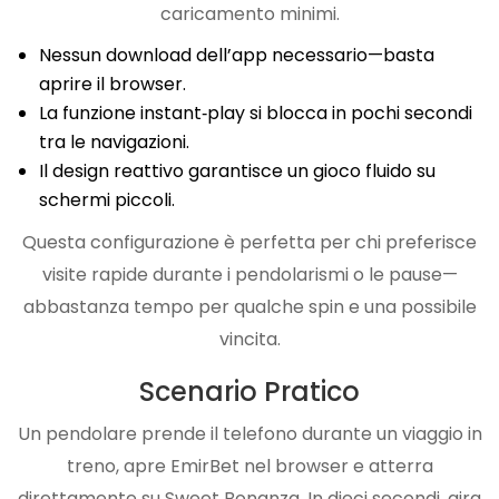
caricamento minimi.
Nessun download dell’app necessario—basta
aprire il browser.
La funzione instant‑play si blocca in pochi secondi
tra le navigazioni.
Il design reattivo garantisce un gioco fluido su
schermi piccoli.
Questa configurazione è perfetta per chi preferisce
visite rapide durante i pendolarismi o le pause—
abbastanza tempo per qualche spin e una possibile
vincita.
Scenario Pratico
Un pendolare prende il telefono durante un viaggio in
treno, apre EmirBet nel browser e atterra
direttamente su Sweet Bonanza. In dieci secondi, gira