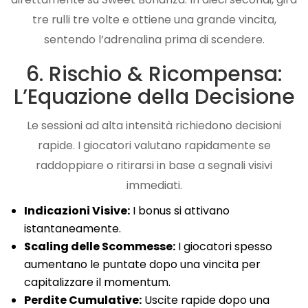
tre rulli tre volte e ottiene una grande vincita,
sentendo l’adrenalina prima di scendere.
6. Rischio & Ricompensa:
L’Equazione della Decisione
Le sessioni ad alta intensità richiedono decisioni
rapide. I giocatori valutano rapidamente se
raddoppiare o ritirarsi in base a segnali visivi
immediati.
Indicazioni Visive:
I bonus si attivano
istantaneamente.
Scaling delle Scommesse:
I giocatori spesso
aumentano le puntate dopo una vincita per
capitalizzare il momentum.
Perdite Cumulative:
Uscite rapide dopo una