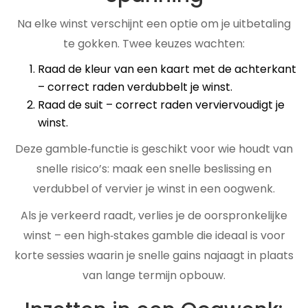
Na elke winst verschijnt een optie om je uitbetaling
te gokken. Twee keuzes wachten:
Raad de kleur van een kaart met de achterkant
– correct raden verdubbelt je winst.
Raad de suit – correct raden verviervoudigt je
winst.
Deze gamble‑functie is geschikt voor wie houdt van
snelle risico’s: maak een snelle beslissing en
verdubbel of vervier je winst in een oogwenk.
Als je verkeerd raadt, verlies je de oorspronkelijke
winst – een high‑stakes gamble die ideaal is voor
korte sessies waarin je snelle gains najaagt in plaats
van lange termijn opbouw.