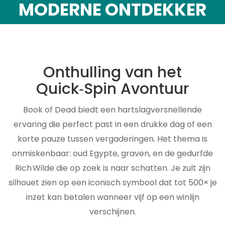
MODERNE ONTDEKKER
Onthulling van het
Quick‑Spin Avontuur
Book of Dead biedt een hartslagversnellende
ervaring die perfect past in een drukke dag of een
korte pauze tussen vergaderingen. Het thema is
onmiskenbaar: oud Egypte, graven, en de gedurfde
Rich Wilde die op zoek is naar schatten. Je zult zijn
silhouet zien op een iconisch symbool dat tot 500× je
inzet kan betalen wanneer vijf op een winlijn
verschijnen.