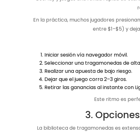
r
En la práctica, muchos jugadores presionan
entre $1–$5) y dej
Iniciar sesión vía navegador móvil.
Seleccionar una tragamonedas de alta
Realizar una apuesta de bajo riesgo.
Dejar que el juego corra 2–3 giros.
Retirar las ganancias al instante con Li
Este ritmo es perf
3. Opcione
La biblioteca de tragamonedas es extensa,