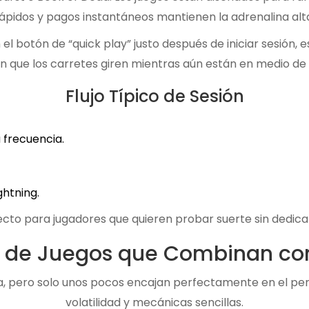
ápidos y pagos instantáneos mantienen la adrenalina alt
 el botón de “quick play” justo después de iniciar sesió
an que los carretes giren mientras aún están en medio de
Flujo Típico de Sesión
 frecuencia.
ghtning.
ecto para jugadores que quieren probar suerte sin dedic
s de Juegos que Combinan con
 pero solo unos pocos encajan perfectamente en el perfi
volatilidad y mecánicas sencillas.