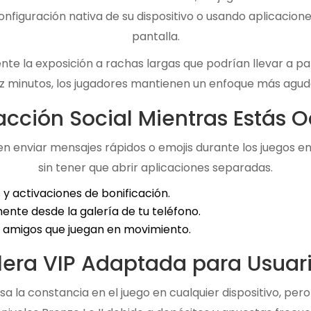
onfiguración nativa de su dispositivo o usando aplicacion
pantalla.
nte la exposición a rachas largas que podrían llevar a p
ez minutos, los jugadores mantienen un enfoque más agud
racción Social Mientras Estás
en enviar mensajes rápidos o emojis durante los juegos e
sin tener que abrir aplicaciones separadas.
y activaciones de bonificación.
nte desde la galería de tu teléfono.
 amigos que juegan en movimiento.
alera VIP Adaptada para Usuar
a la constancia en el juego en cualquier dispositivo, per