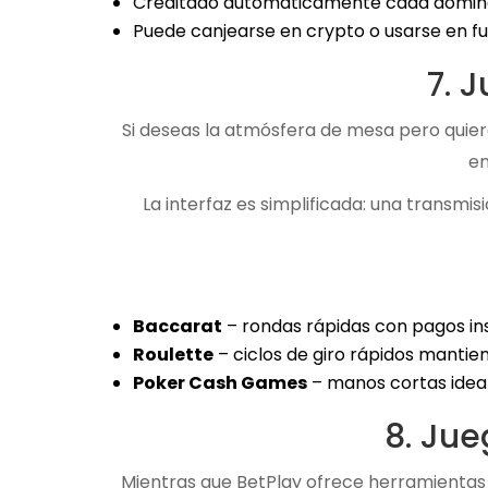
Creditado automáticamente cada doming
Puede canjearse en crypto o usarse en fu
7. 
Si deseas la atmósfera de mesa pero quiere
en
La interfaz es simplificada: una transmi
Baccarat
– rondas rápidas con pagos in
Roulette
– ciclos de giro rápidos mantie
Poker Cash Games
– manos cortas ideal
8. Ju
Mientras que BetPlay ofrece herramientas r