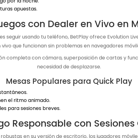
o por la noche.
turas apuestas.
Juegos con Dealer en Vivo en M
s seguir usando tu teléfono, BetPlay ofrece Evolution Li
 vivo que funcionan sin problemas en navegadores móvil
sión completa con cámara, superposición de cartas y func
necesidad de desplazarse.
Mesas Populares para Quick Play
stantáneos.
nen el ritmo animado.
es para sesiones breves.
ego Responsable con Sesiones 
obustas en su versión de escritorio, los jugadores móvi