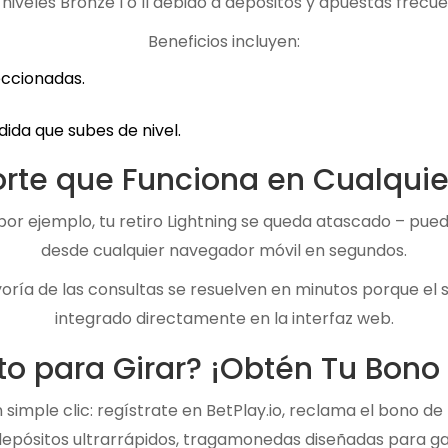
niveles Bronze I o II debido a depósitos y apuestas frecu
Beneficios incluyen:
eccionadas.
ida que subes de nivel.
porte que Funciona en Cualquie
 por ejemplo, tu retiro Lightning se queda atascado – pue
desde cualquier navegador móvil en segundos.
oría de las consultas se resuelven en minutos porque el 
integrado directamente en la interfaz web.
isto para Girar? ¡Obtén Tu Bono
simple clic: regístrate en BetPlay.io, reclama el bono 
depósitos ultrarrápidos, tragamonedas diseñadas para 