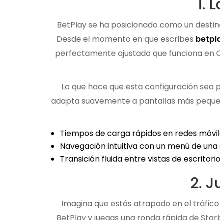
1. 
BetPlay se ha posicionado como un destino
Desde el momento en que escribes
betpl
perfectamente ajustado que funciona en Ch
Lo que hace que esta configuración sea 
adapta suavemente a pantallas más pequeña
Tiempos de carga rápidos en redes móvil
Navegación intuitiva con un menú de una 
Transición fluida entre vistas de escritorio
2. 
Imagina que estás atrapado en el tráfico
BetPlay y juegas una ronda rápida de Starb